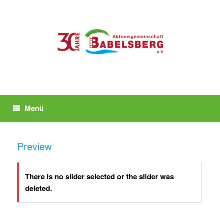
Zum
Inhalt
springen
Menü
Preview
There is no slider selected or the slider was
deleted.