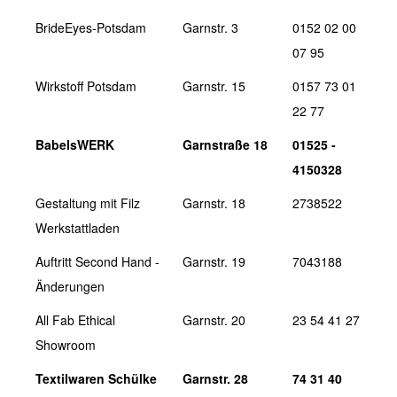
BrideEyes-Potsdam
Garnstr. 3
0152 02 00
07 95
Wirkstoff Potsdam
Garnstr. 15
0157 73 01
22 77
BabelsWERK
Garnstraße 18
01525 -
4150328
Gestaltung mit Filz
Garnstr. 18
2738522
Werkstattladen
Auftritt Second Hand -
Garnstr. 19
7043188
Änderungen
All Fab Ethical
Garnstr. 20
23 54 41 27
Showroom
Textilwaren Schülke
Garnstr. 28
74 31 40