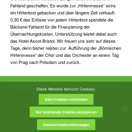
Fahland geschaffen: Es wurde zur „Hirtenmesse“ extra
ein Hirtenbrot gebacken und über längere Zeit verkauft.
0,30 € des Erlöses von jedem Hirtenbrot spendete die
Bäckerei Fahland für die Finanzierung der
Übernachtungskosten. Unterstützung leistet dabei auch
das Hotel Ascot-Bristol. Wir freuen uns sehr auf dieses
Tage, denn bisher reisten zur Aufführung der „Bömischen
Hirtenmesse“ der Chor und das Orchester an einem Tag
von Prag nach Potsdam und zurück.
Aktionsgemeinschaft Babelsberg e.V. | Tel. 0331-7 04 49 09 |
Diese Website benutzt Cookies.
info@babelsberg-potsdam.de
Allen Cookies zustimmen
Kontakt
|
Impressum
|
Datenschutz
Nur funktionale Cookies akzeptieren
Datenschutzbestimmungen
Theme by
SiteOrigin