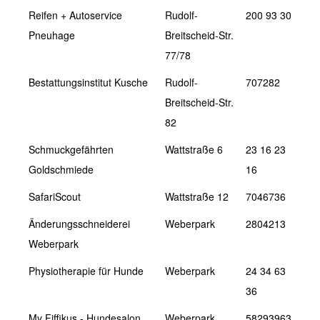
Reifen + Autoservice
Rudolf-
200 93 30
Pneuhage
Breitscheid-Str.
77/78
Bestattungsinstitut Kusche
Rudolf-
707282
Breitscheid-Str.
82
Schmuckgefährten
Wattstraße 6
23 16 23
Goldschmiede
16
SafariScout
Wattstraße 12
7046736
Änderungsschneiderei
Weberpark
2804213
Weberpark
Physiotherapie für Hunde
Weberpark
24 34 63
36
My Fiffikus - Hundesalon
Weberpark
58293963