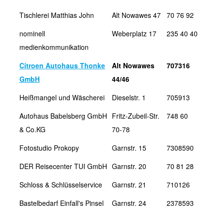
Tischlerei Matthias John
Alt Nowawes 47
70 76 92
nominell
Weberplatz 17
235 40 40
medienkommunikation
Citroen Autohaus Thonke
Alt Nowawes
707316
GmbH
44/46
Heißmangel und Wäscherei
Dieselstr. 1
705913
Autohaus Babelsberg GmbH
Fritz-Zubeil-Str.
748 60
& Co.KG
70-78
Fotostudio Prokopy
Garnstr. 15
7308590
DER Reisecenter TUI GmbH
Garnstr. 20
70 81 28
Schloss & Schlüsselservice
Garnstr. 21
710126
Bastelbedarf Einfall's Pinsel
Garnstr. 24
2378593