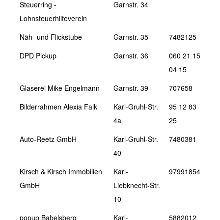
Steuerring -
Garnstr. 34
Lohnsteuerhilfeverein
Näh- und Flickstube
Garnstr. 35
7482125
DPD Pickup
Garnstr. 36
060 21 15
04 15
Glaserei Mike Engelmann
Garnstr. 39
707658
Bilderrahmen Alexia Falk
Karl-Gruhl-Str.
95 12 83
4a
25
Auto-Reetz GmbH
Karl-Gruhl-Str.
7480381
40
Kirsch & Kirsch Immobilien
Karl-
97991854
GmbH
Liebknecht-Str.
10
popup Babelsberg
Karl-
5882012