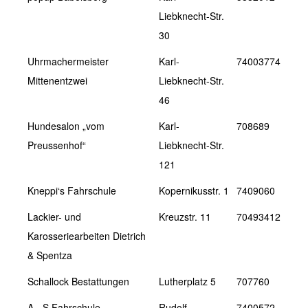
Liebknecht-Str.
30
Uhrmachermeister
Karl-
74003774
Mittenentzwei
Liebknecht-Str.
46
Hundesalon „vom
Karl-
708689
Preussenhof“
Liebknecht-Str.
121
Kneppi‘s Fahrschule
Kopernikusstr. 1
7409060
Lackier- und
Kreuzstr. 11
70493412
Karosseriearbeiten Dietrich
& Spentza
Schallock Bestattungen
Lutherplatz 5
707760
A - S Fahrschule
Rudolf-
7400572