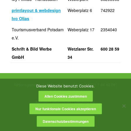
printlayout & webdesign
Weberplatz 6
742922
Ivo Olias
Tourismusverband Potsdam
Weberplatz 17
2354040
e.V.
Schrift & Bild Werbe
Wetzlarer Str.
600 28 59
GmbH
34
Aktionsgemeinschaft Babelsberg e.V. | Tel. 0331-7 04 49 09 |
Diese Website benutzt Cookies.
info@babelsberg-potsdam.de
Allen Cookies zustimmen
Kontakt
|
Impressum
|
Datenschutz
Nur funktionale Cookies akzeptieren
Datenschutzbestimmungen
Theme by
SiteOrigin